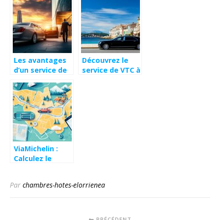
Les avantages
Découvrez le
d’un service de
service de VTC à
transport privé
Saint-Tropez
de luxe pour vos
pour un
déplacements
transport
professionnels
luxueux sur la
Côte d’Azur
ViaMichelin :
Calculez le
meilleur
itineraire pour
Par
chambres-hotes-elorrienea
economiser
temps et
carburant
PRÉCÉDENT