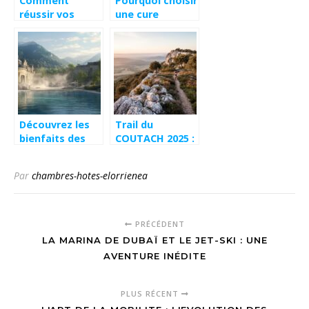
beaux villages
Comment
Pourquoi choisir
du Rhône
réussir vos
une cure
photos sous-
thermale à
marines :
Bagnoles de
conseils et
l’Orne pour
équipements
votre bien-être
indispensables
Découvrez les
Trail du
bienfaits des
COUTACH 2025 :
cures thermales
Comment
près de Pau
concilier
Par
chambres-hotes-elorrienea
performance
sportive et
préservation de
la biodiversité
PRÉCÉDENT
en Occitanie
LA MARINA DE DUBAÏ ET LE JET-SKI : UNE
AVENTURE INÉDITE
PLUS RÉCENT