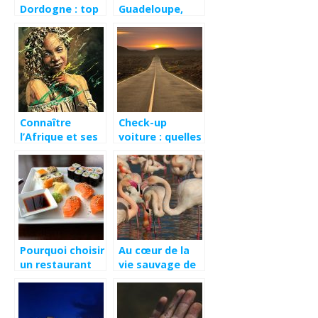
Dordogne : top
Guadeloupe,
3 des sites
comment
incontournables
s’organiser ?
à ne pas
manquer
Connaître
Check-up
l’Afrique et ses
voiture : quelles
cultures
sont les points
à vérifier ?
Pourquoi choisir
Au cœur de la
un restaurant
vie sauvage de
asiatique pour
Camargue.
dîner ?