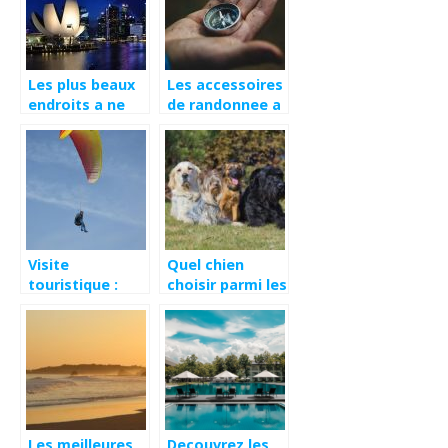
Les plus beaux
Les accessoires
endroits a ne
de randonnee a
pas manquer en
emporter
Espagne
Visite
Quel chien
touristique :
choisir parmi les
Quelles sont les
nombreuses
activités à faire
races
absolument en
existantes
Vendée ?
Les meilleures
Decouvrez les