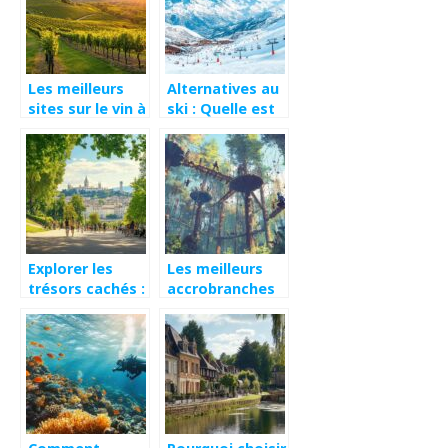
revitalisante
santé et bien-
être
Les meilleurs
Alternatives au
sites sur le vin à
ski : Quelle est
découvrir en
la station de ski
2025
la plus près de
Bordeaux pour
pratiquer la
luge ?
Explorer les
Les meilleurs
trésors cachés :
accrobranches
5 idées de
de Nancy :
sorties en
parcours
famille
techniques et
inoubliables à
tyroliennes
Lyon et en
vertigineuses
Rhône-Alpes
pour adultes
dans les plus