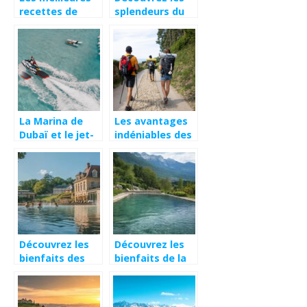
recettes de
splendeurs du
cuisine de
Lac Bleu : un
poisson frais a
melange
deguster sur la
d’activites
plage
nautiques et de
panoramas
feeriques
La Marina de
Les avantages
Dubaï et le jet-
indéniables des
ski : une
randonnées
aventure
organisées sur
inédite
mesure
Découvrez les
Découvrez les
bienfaits des
bienfaits de la
thermes en
thalasso en
Normandie pour
Rhône-Alpes
une cure
pour votre