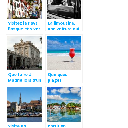
Visitez le Pays
La limousine,
Basque et vivez
une voiture qui
à travers ses
a la cote auprès
activités et
de futurs
locations
mariés
Que faire à
Quelques
Madrid lors d’un
plages
citytrip
atypiques à
découvrir
absolument
Visite en
Partir en