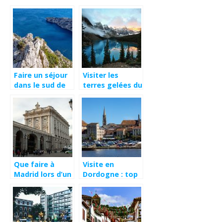
Faire un séjour
Visiter les
dans le sud de
terres gelées du
la France
Canada
Que faire à
Visite en
Madrid lors d’un
Dordogne : top
citytrip
3 des sites
incontournables
à ne pas
manquer