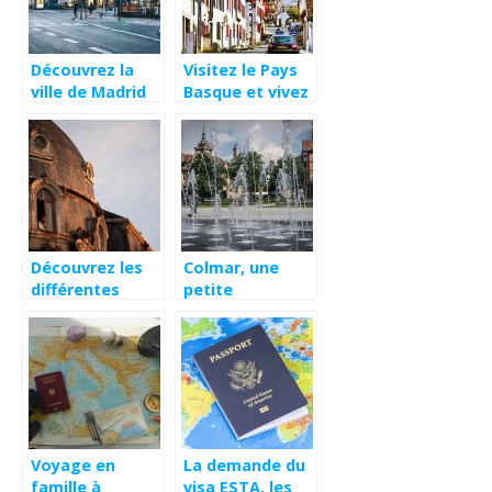
Découvrez la
Visitez le Pays
ville de Madrid
Basque et vivez
lors de vos
à travers ses
vacances en
activités et
famille
locations
Découvrez les
Colmar, une
différentes
petite
communes du
commune
département de
hautement
l’Hérault!
touristique de
France
Voyage en
La demande du
famille à
visa ESTA, les