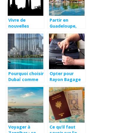
Vivre de
Partir en
nouvelles
Guadeloupe,
expériences à
comment
chaque voyage
s’organiser ?
Pourquoi choisir
Opter pour
Dubaï comme
Rayon Bagage
destination de
pour voyager
vacances ?
plus facilement
Voyager à
Ce qu’il faut
Zanzibar : ce
savoir sur l’e-