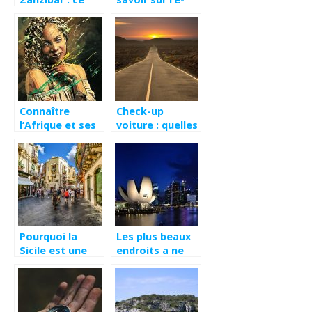
qu’il faut savoir
visa Inde
Connaître
Check-up
l’Afrique et ses
voiture : quelles
cultures
sont les points
à vérifier ?
Pourquoi la
Les plus beaux
Sicile est une
endroits a ne
destination
pas manquer en
attrayante ?
Espagne