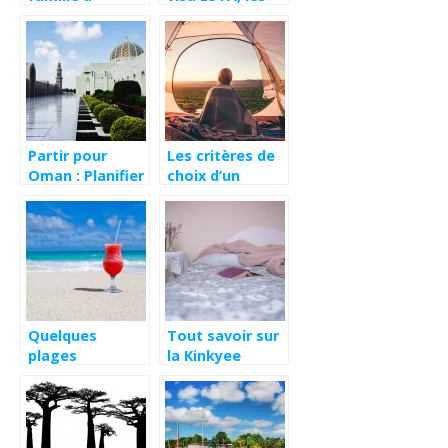
l’étranger:
points à
comment gérer
souligner
le trajet dans
l’avion
Partir pour
Les critères de
Oman : Planifier
choix d’un
son voyage
logement de
vacances dans
la Manche
Quelques
Tout savoir sur
plages
la Kinkyee
atypiques à
House : pour les
découvrir
sorties et les
absolument
vacances en
amoureux