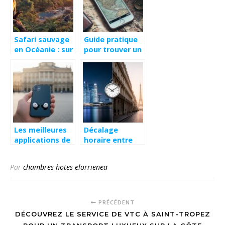
Salamanca
Séjour
Inoubliable en
2026 ?
Safari sauvage
Guide pratique
en Océanie : sur
pour trouver un
les traces des
lieu avec des
oiseaux
coordonnées
migrateurs
GPS sur iPhone :
d’Australasie
astuces simples
et efficaces à
portée de main
Les meilleures
Décalage
applications de
horaire entre
guides audio
Singapour et la
pour explorer
France : impact
Par
chambres-hotes-elorrienea
les grandes
sur les heures
villes
d’ouverture des
boutiques
PRÉCÉDENT
DÉCOUVREZ LE SERVICE DE VTC À SAINT-TROPEZ