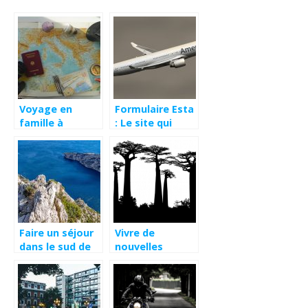
Voyage en
Formulaire Esta
famille à
: Le site qui
l’étranger:
vous donne
comment gérer
accès aux
le trajet dans
États-Unis
l’avion
Faire un séjour
Vivre de
dans le sud de
nouvelles
la France
expériences à
chaque voyage