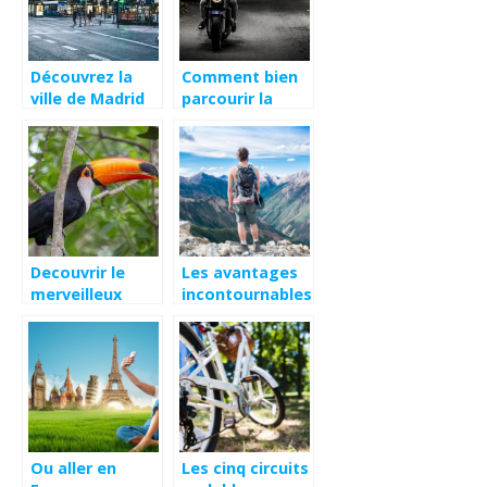
Découvrez la
Comment bien
ville de Madrid
parcourir la
lors de vos
route 66 avec
vacances en
un motard de
famille
type Harley ?
Decouvrir le
Les avantages
merveilleux
incontournables
toucan, ses
d’un sac a dos
habitudes et
de voyage
son mode de vie
Ou aller en
Les cinq circuits