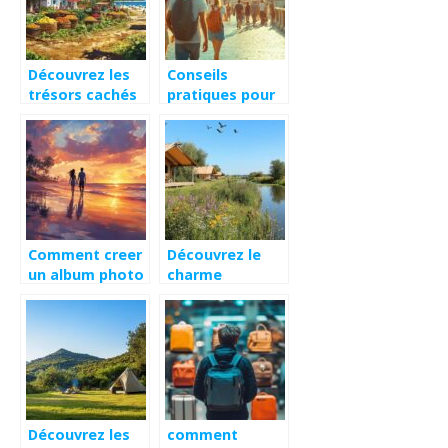
Découvrez les
Conseils
trésors cachés
pratiques pour
de l’île Maurice
des voyages
lors de vos
inoubliables en
voyages
Europe et au-
culturels
delà
Comment creer
Découvrez le
un album photo
charme
inoubliable de
authentique
votre lune de
d’un camping
miel : le guide
dans la baie de
complet
Somme
Découvrez les
comment