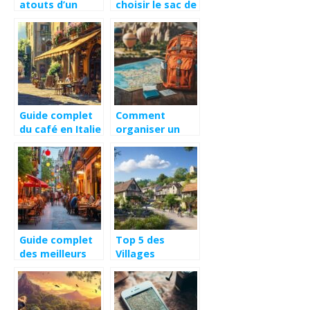
atouts d’un
choisir le sac de
camping à
voyage idéal
Belgodère en
pour vos
Balagne
déplacements
en avion
Guide complet
Comment
du café en Italie
organiser un
: les secrets de
voyage turquie
l’espresso, du
pas cher :
macchiato et du
astuces pour
cappuccino
trouver les
meilleures
offres de vols
low-cost
Guide complet
Top 5 des
des meilleurs
Villages
restaurants à
Vacances
Madrid dans le
Azureva en
prestigieux
France : Lequel
quartier de
Choisir pour un