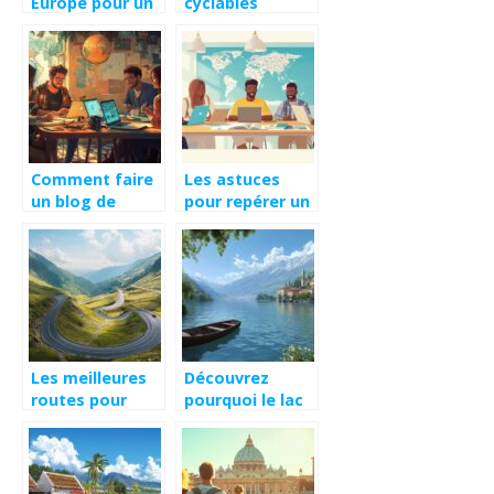
Europe pour un
cyclables
week-end en
essentiels à
fevrier ?
parcourir en
Normandie
Comment faire
Les astuces
un blog de
pour repérer un
voyage
site de
gratuitement ?
réservation
fiable pour vos
vacances
Les meilleures
Découvrez
routes pour
pourquoi le lac
parcourir
de Côme est
l’Europe en
parfait pour un
voiture
week-end
escapade