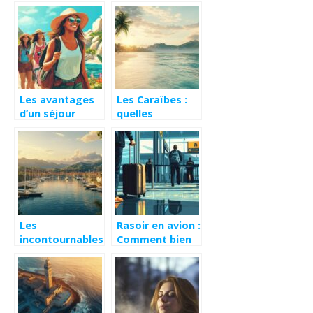
et découvrir des
une journée :
destinations
itinéraire,
européennes
attractions et
bon marché
astuces
Les avantages
Les Caraïbes :
d’un séjour
quelles
organisé avec
destinations
une agence :
pour des
focus sur
vacances de
Selectour
rêve ?
L’aventure
photo nature à
Saint-Kitts
Les
Rasoir en avion :
incontournables
Comment bien
de la vieille ville
préparer ses
pour découvrir
bagages selon
Porto Vecchio,
les normes
en Corse du Sud
aériennes