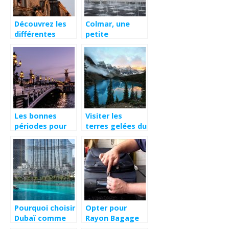
Découvrez les
Colmar, une
différentes
petite
communes du
commune
département de
hautement
l’Hérault!
touristique de
France
Les bonnes
Visiter les
périodes pour
terres gelées du
faire du
Canada
tourisme en
France
Pourquoi choisir
Opter pour
Dubaï comme
Rayon Bagage
destination de
pour voyager