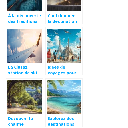
À la découverte
Chefchaouen :
des traditions
la destination
ancestrales de
parfaite pour un
la mosquée
digital detox en
Hassan 2
2025
La Clusaz,
Idees de
station de ski
voyages pour
en Haute Savoie
tous les
: votre
budgets :
destination
explorez le
ideale pour des
monde sans
vacances d’ete
vous ruiner
en montagne
Découvrir le
Explorez des
charme
destinations