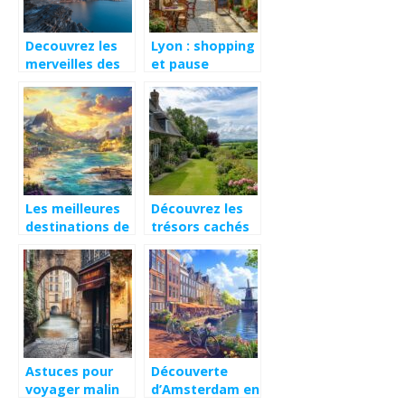
Decouvrez les
Lyon : shopping
merveilles des
et pause
Cinque Terre en
gourmande
Italie
dans un petit
bouchon
Les meilleures
Découvrez les
destinations de
trésors cachés
voyage pour
de la normandie
des aventures
: où séjourner
inoubliables
et en savoir
plus
Astuces pour
Découverte
voyager malin
d’Amsterdam en