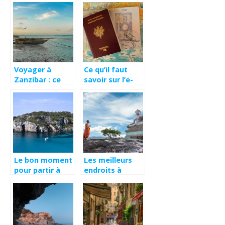
vacances ?
plus facilement
Voyager à
Ce qu’il faut
Zanzibar : ce
savoir sur l’e-
qu’il faut savoir
visa Inde
Le bon moment
Les meilleurs
pour partir à
endroits à
Majorque
découvrir en
Thaïlande