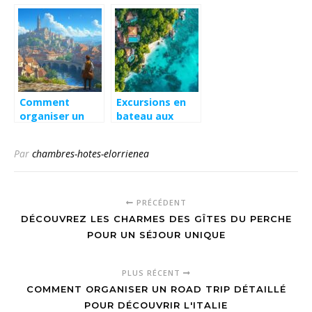
naturaliste du
paradisiaques
camping près
en France et à
des Gorges du
travers le
Gardon
monde pour vos
prochaines
vacances
Comment
Excursions en
organiser un
bateau aux
voyage
Antilles :
inoubliable en
organiser sa
Par
chambres-hotes-elorrienea
Europe
vacance avec
locations vue
turquoise pour
une expérience
PRÉCÉDENT
maritime unique
DÉCOUVREZ LES CHARMES DES GÎTES DU PERCHE
POUR UN SÉJOUR UNIQUE
PLUS RÉCENT
COMMENT ORGANISER UN ROAD TRIP DÉTAILLÉ
POUR DÉCOUVRIR L'ITALIE